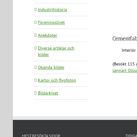
Industrihistoria
Föreningslivet
Anekdoter
Cementfabr
Diverse artiklar och
Interiör
bilder
(Besökt 115 
Okända bilder
Lennart Olss
Kartor och flygfoton
Bildarkivet
MEST BESÖKTA SIDOR:
TIDIG