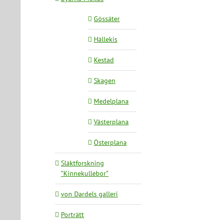
Gössäter
Hällekis
Kestad
Skagen
Medelplana
Västerplana
Österplana
Släktforskning
”Kinnekullebor”
von Dardels galleri
Porträtt