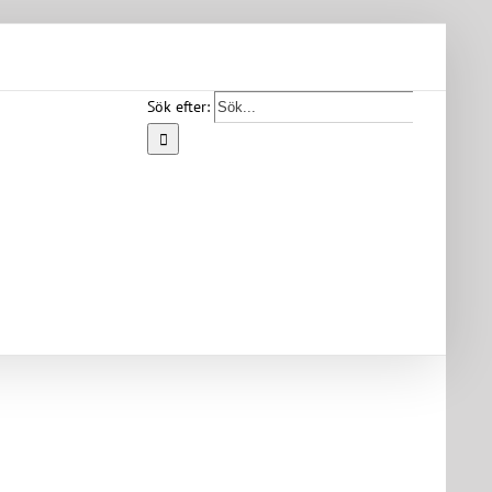
Sök efter:
Start
Vår
bygd
Bygdearkiv
Om
föreningen
Medlemskap
Kontakt