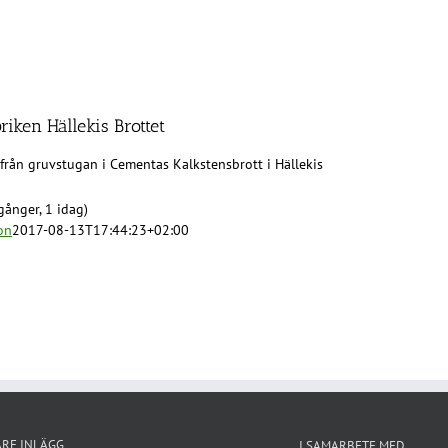
iken Hällekis Brottet
 från gruvstugan i Cementas Kalkstensbrott i Hällekis
gånger, 1 idag)
on
2017-08-13T17:44:23+02:00
ARE INLÄGG
I SAMARBETE MED