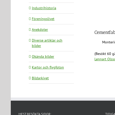
Industrihistoria
Föreningslivet
Anekdoter
Cementfab
Diverse artiklar och
Monteri
bilder
(Besökt 60 gå
Okända bilder
Lennart Olss
Kartor och flygfoton
Bildarkivet
MEST BESÖKTA SIDOR:
TIDIG