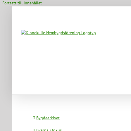
Fortsätt till innehållet
Bygdearkivet
Byarna i fokus