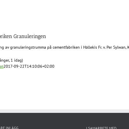
riken Granuleringen
ng av granuleringstrumma på cementfabriken i Hällekis Fr. v. Per Sylwan,
nger, 1 idag)
on
2017-09-22T14:10:06+02:00
ARE INLÄGG
I SAMARBETE MED