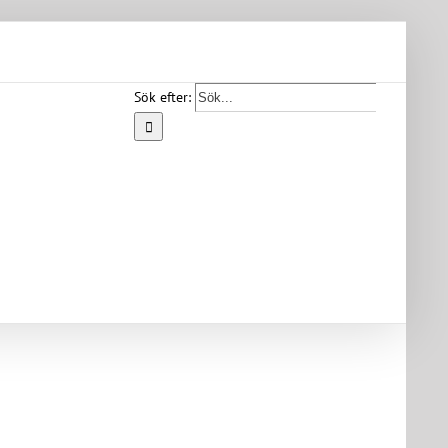
Sök efter:
Start
Vår
bygd
Bygdearkiv
Om
föreningen
Medlemskap
Kontakt