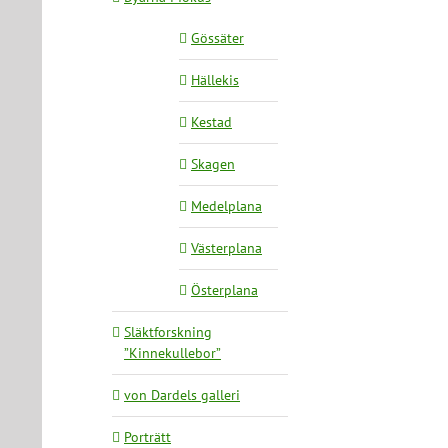
Gössäter
Hällekis
Kestad
Skagen
Medelplana
Västerplana
Österplana
Släktforskning
”Kinnekullebor”
von Dardels galleri
Porträtt