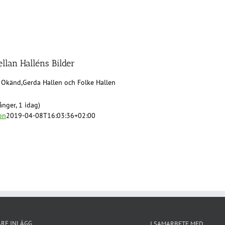
ellan Halléns Bilder
 Okänd,Gerda Hallen och Folke Hallen
nger, 1 idag)
on
2019-04-08T16:03:36+02:00
ARE INLÄGG
I SAMARBETE MED