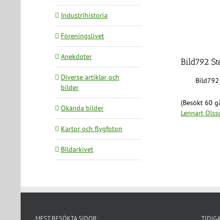
Industrihistoria
Föreningslivet
Anekdoter
Bild792 St
Diverse artiklar och
Bild792
bilder
(Besökt 60 gå
Okända bilder
Lennart Olss
Kartor och flygfoton
Bildarkivet
MEST BESÖKTA SIDOR:
TIDIG