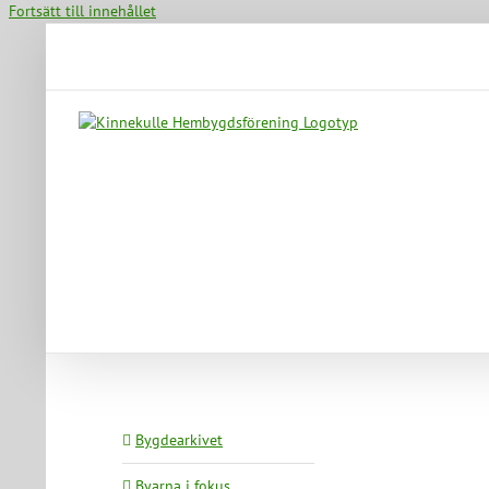
Fortsätt till innehållet
Bygdearkivet
Byarna i fokus