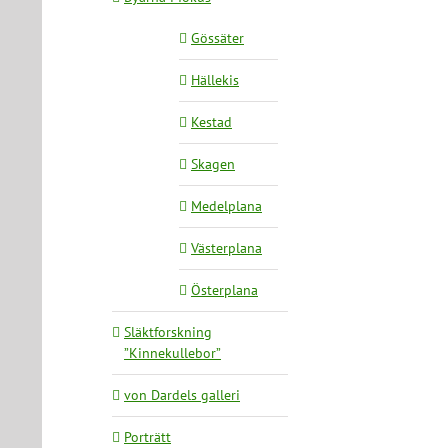
Gössäter
Hällekis
Kestad
Skagen
Medelplana
Västerplana
Österplana
Släktforskning
”Kinnekullebor”
von Dardels galleri
Porträtt