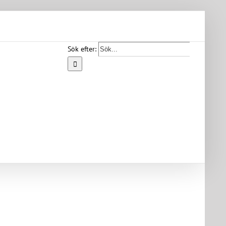
Sök efter:
Start
Vår
bygd
Bygdearkiv
Om
föreningen
Medlemskap
Kontakt