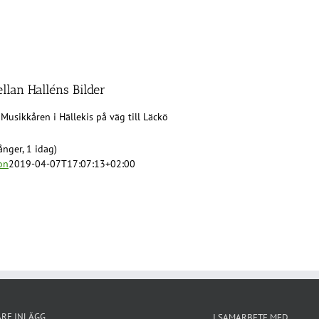
ellan Halléns Bilder
Musikkåren i Hällekis på väg till Läckö
nger, 1 idag)
on
2019-04-07T17:07:13+02:00
ARE INLÄGG
I SAMARBETE MED