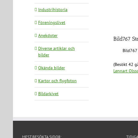
Industrihistoria
Föreningslivet
Anekdoter
Bild767 St
Diverse artiklar och
Bild767 
bilder
(Besökt 42 gå
Okända bilder
Lennart Olss
Kartor och flygfoton
Bildarkivet
MEST BESÖKTA SIDOR:
TIDIG