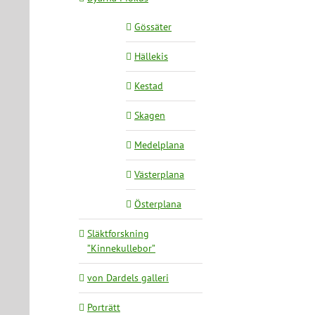
Gössäter
Hällekis
Kestad
Skagen
Medelplana
Västerplana
Österplana
Släktforskning
”Kinnekullebor”
von Dardels galleri
Porträtt