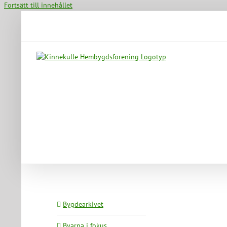
Fortsätt till innehållet
Bygdearkivet
Byarna i fokus