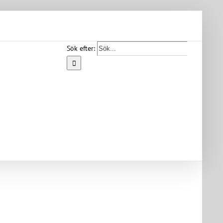
Sök efter:
Start
Vår
bygd
Bygdearkiv
Om
föreningen
Medlemskap
Kontakt