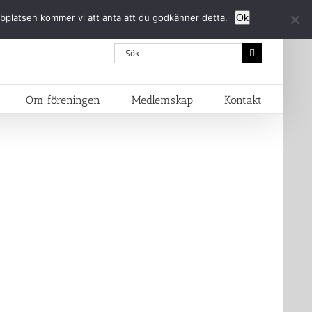
bbplatsen kommer vi att anta att du godkänner detta.
Ok
Sök
efter:
Om föreningen
Medlemskap
Kontakt