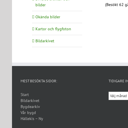
(Besökt 62 gå
bilder
Okända bilder
Kartor och flygfoton
Bildarkivet
MEST BESÖKTA SIDOR:
TIDIGARE I
Tidigare
Start
inlägg
Bildarkivet
Bygdearkiv
Vår bygd
Hällekis – Ny