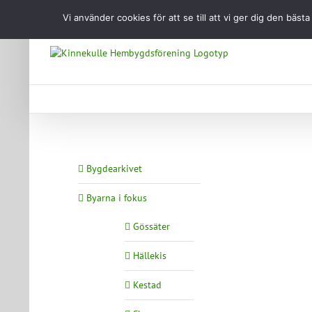
Fortsätt
Vi använder cookies för att se till att vi ger dig den b
till
innehållet
Bygdearkivet
Byarna i fokus
Gössäter
Hällekis
Kestad