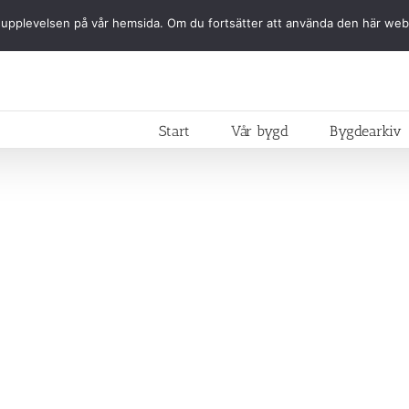
ästa upplevelsen på vår hemsida. Om du fortsätter att använda den här we
Start
Vår bygd
Bygdearkiv