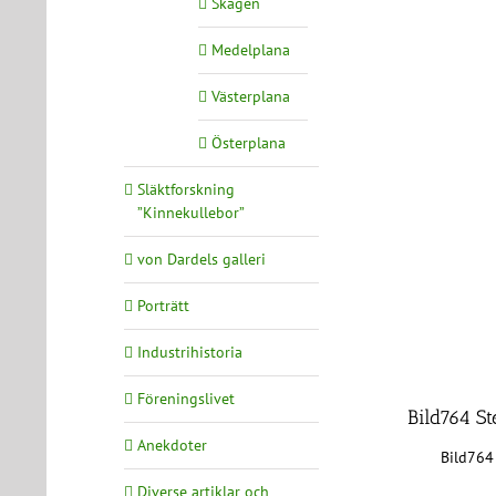
Skagen
Medelplana
Västerplana
Österplana
Släktforskning
”Kinnekullebor”
von Dardels galleri
Porträtt
Industrihistoria
Föreningslivet
Bild764 St
Anekdoter
Bild764 
Diverse artiklar och