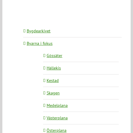
Bygdearkivet
Byarna i fokus
Gössäter
Hällekis
Kestad
Skagen
Medelplana
Västerplana
Österplana