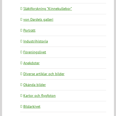
Släktforskning ”Kinnekullebor”
von Dardels galleri
Porträtt
Industrihistoria
Föreningslivet
Anekdoter
Diverse artiklar och bilder
Okända bilder
Kartor och flygfoton
Bildarkivet