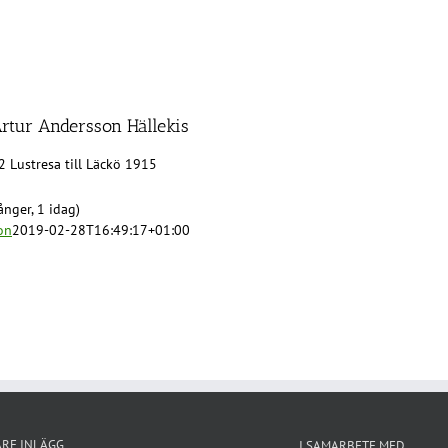
Artur Andersson Hällekis
2 Lustresa till Läckö 1915
nger, 1 idag)
on
2019-02-28T16:49:17+01:00
ARE INLÄGG
I SAMARBETE MED