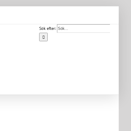
Sök efter:
Start
Vår
bygd
Bygdearkiv
Om
föreningen
Medlemskap
Kontakt