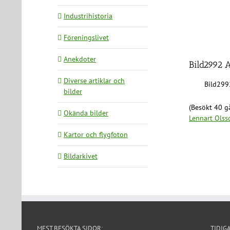
Industrihistoria
Föreningslivet
Anekdoter
Bild2992 
Diverse artiklar och
Bild299
bilder
(Besökt 40 gå
Okända bilder
Lennart Olss
Kartor och flygfoton
Bildarkivet
MEST BESÖKTA SIDOR:
TIDIG