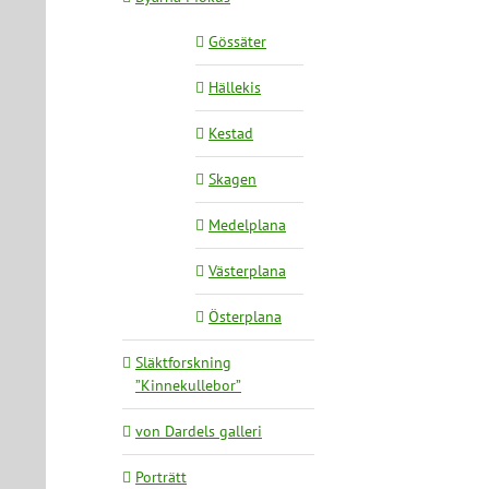
Gössäter
Hällekis
Kestad
Skagen
Medelplana
Västerplana
Österplana
Släktforskning
”Kinnekullebor”
von Dardels galleri
Porträtt