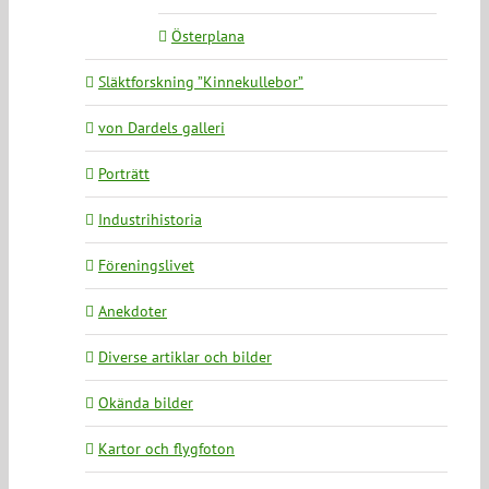
Österplana
Släktforskning ”Kinnekullebor”
von Dardels galleri
Porträtt
Industrihistoria
Föreningslivet
Anekdoter
Diverse artiklar och bilder
Okända bilder
Kartor och flygfoton