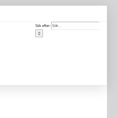
Sök efter:
Start
Vår
bygd
Bygdearkiv
Om
föreningen
Medlemskap
Kontakt