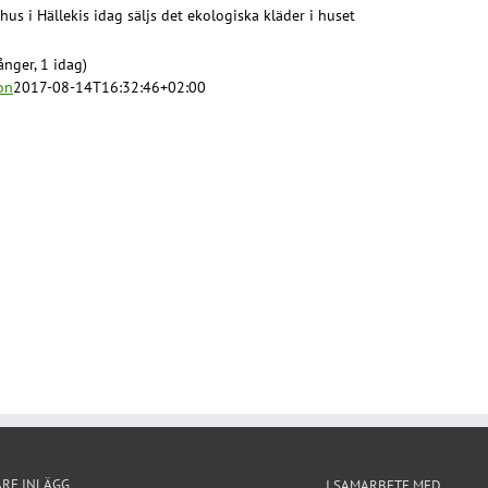
hus i Hällekis idag säljs det ekologiska kläder i huset
nger, 1 idag)
on
2017-08-14T16:32:46+02:00
ARE INLÄGG
I SAMARBETE MED