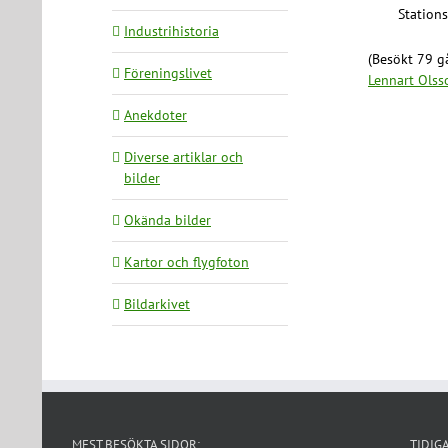
Stations
Industrihistoria
(Besökt 79 gå
Föreningslivet
Lennart Olss
Anekdoter
Diverse artiklar och
bilder
Okända bilder
Kartor och flygfoton
Bildarkivet
MEST BESÖKTA SIDOR:
TIDIG