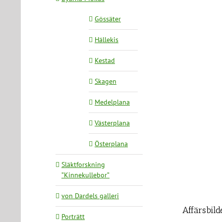
Gössäter
Hällekis
Kestad
Skagen
Medelplana
Västerplana
Österplana
Släktforskning
”Kinnekullebor”
von Dardels galleri
Affärsbild
Porträtt