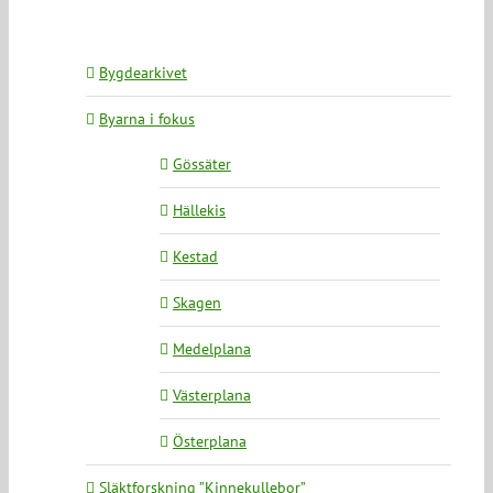
Bygdearkivet
Byarna i fokus
Gössäter
Hällekis
Kestad
Skagen
Medelplana
Västerplana
Österplana
Släktforskning ”Kinnekullebor”