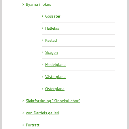
Byarna i fokus
Gössäter
Hällekis
Kestad
Skagen
Medelplana
Västerplana
Österplana
Släktforskning ”Kinnekullebor”
von Dardels galleri
Porträtt