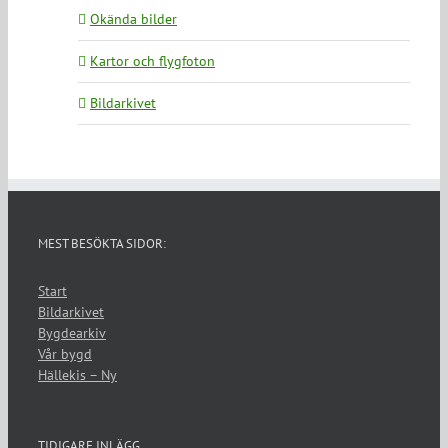
Okända bilder
Kartor och flygfoton
Bildarkivet
MEST BESÖKTA SIDOR:
Start
Bildarkivet
Bygdearkiv
Vår bygd
Hällekis – Ny
TIDIGARE INLÄGG