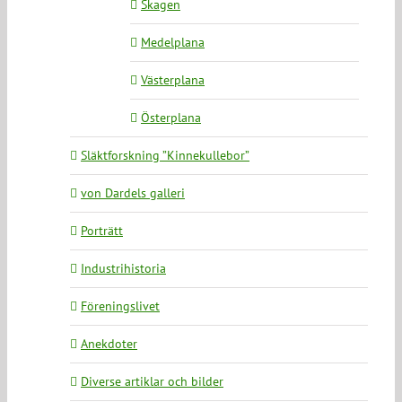
Skagen
Medelplana
Västerplana
Österplana
Släktforskning ”Kinnekullebor”
von Dardels galleri
Porträtt
Industrihistoria
Föreningslivet
Anekdoter
Diverse artiklar och bilder