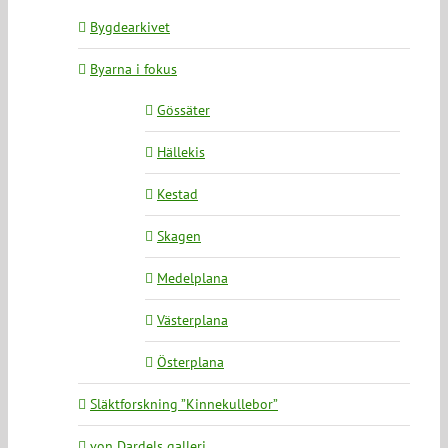
Bygdearkivet
Byarna i fokus
Gössäter
Hällekis
Kestad
Skagen
Medelplana
Västerplana
Österplana
Släktforskning ”Kinnekullebor”
von Dardels galleri