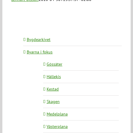
Bygdearkivet
Byarna i fokus
Gössäter
Hällekis
Kestad
Skagen
Medelplana
Västerplana