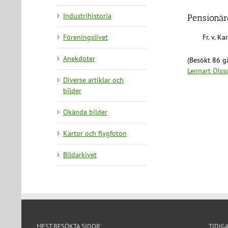
Industrihistoria
Pensionäre
Föreningslivet
Fr. v. K
Anekdoter
(Besökt 86 gå
Lennart Olss
Diverse artiklar och
bilder
Okända bilder
Kartor och flygfoton
Bildarkivet
MEST BESÖKTA SIDOR:
TIDIG