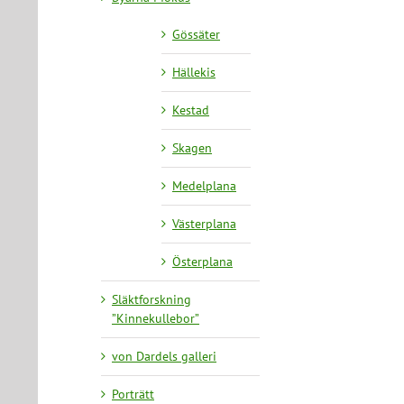
Gössäter
Hällekis
Kestad
Skagen
Medelplana
Västerplana
Österplana
Släktforskning
”Kinnekullebor”
von Dardels galleri
Porträtt