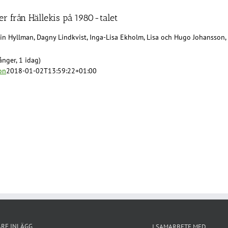
r från Hällekis på 1980-talet
arin Hyllman, Dagny Lindkvist, Inga-Lisa Ekholm, Lisa och Hugo Johansson,
nger, 1 idag)
on
2018-01-02T13:59:22+01:00
ARE INLÄGG
I SAMARBETE MED