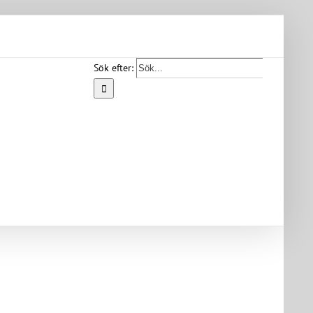
Sök efter:
Start
Vår
bygd
Bygdearkiv
Om
föreningen
Medlemskap
Kontakt