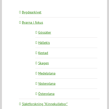
Bygdearkivet
Byarna i fokus
Gössäter
Hällekis
Kestad
Skagen
Medelplana
Västerplana
Österplana
Släktforskning ”Kinnekullebor”