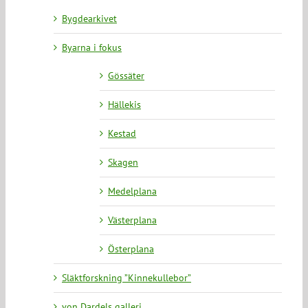
Bygdearkivet
Byarna i fokus
Gössäter
Hällekis
Kestad
Skagen
Medelplana
Västerplana
Österplana
Släktforskning ”Kinnekullebor”
von Dardels galleri