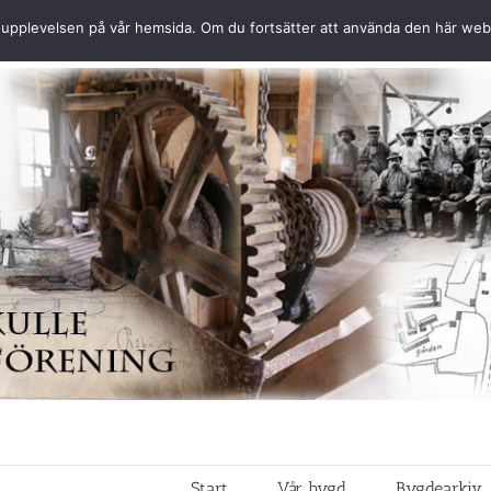
ästa upplevelsen på vår hemsida. Om du fortsätter att använda den här we
Start
Vår bygd
Bygdearkiv