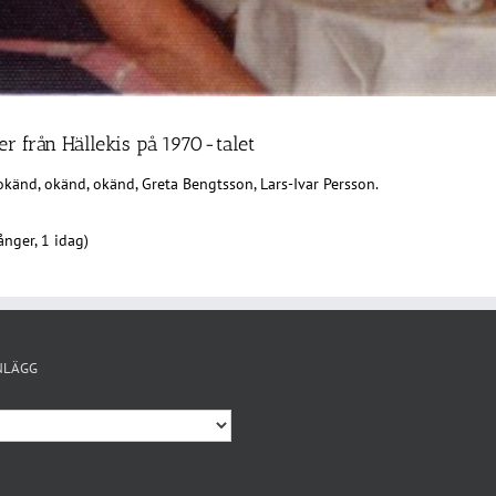
r från Hällekis på 1970-talet
känd, okänd, okänd, Greta Bengtsson, Lars-Ivar Persson.
nger, 1 idag)
NLÄGG