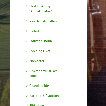
Släktforskning
”Kinnekullebor”
von Dardels galleri
Porträtt
Industrihistoria
Föreningslivet
Anekdoter
Diverse artiklar och
bilder
Okända bilder
Kartor och flygfoton
Bildarkivet