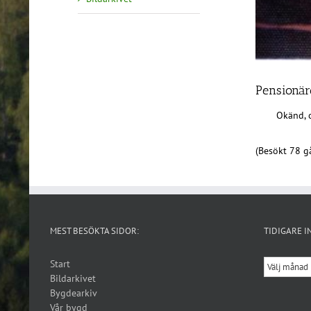
Pensionäre
Okänd, o
(Besökt 78 gå
MEST BESÖKTA SIDOR:
TIDIGARE I
Tidigare
Start
inlägg
Bildarkivet
Bygdearkiv
Vår bygd