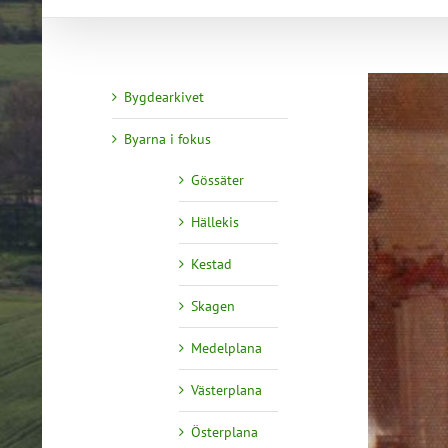
Bygdearkivet
Byarna i fokus
Gössäter
Hällekis
Kestad
Skagen
Medelplana
Västerplana
Österplana