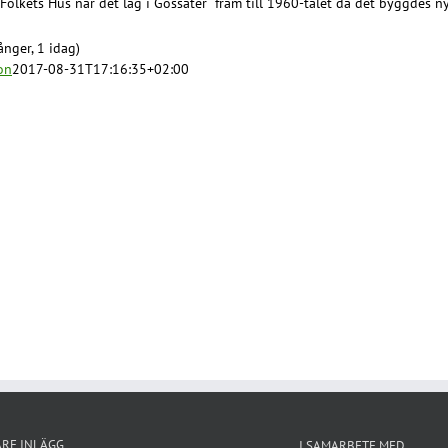
Folkets Hus när det låg i Gössäter fram till 1960-talet då det byggdes ny
nger, 1 idag)
on
2017-08-31T17:16:35+02:00
ARE INLÄGG
I SAMARBETE MED