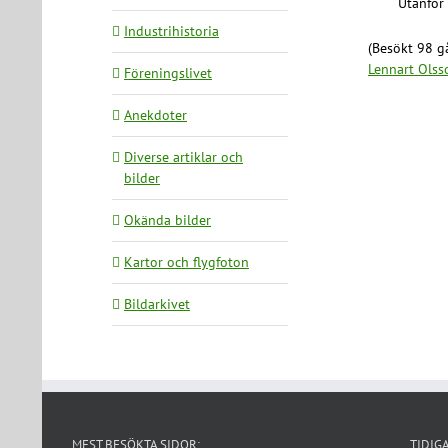
Utanför 
Industrihistoria
(Besökt 98 gå
Lennart Olss
Föreningslivet
Anekdoter
Diverse artiklar och
bilder
Okända bilder
Kartor och flygfoton
Bildarkivet
MEST BESÖKTA SIDOR:
TIDIG