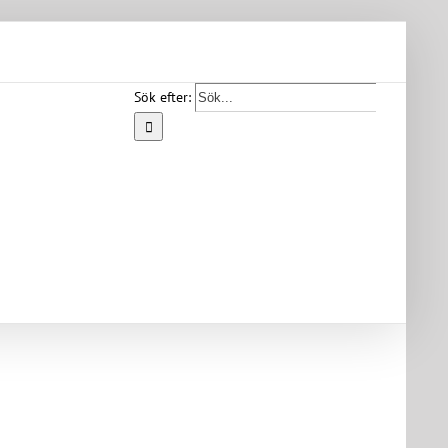
Sök efter:
Start
Vår
bygd
Bygdearkiv
Om
föreningen
Medlemskap
Kontakt