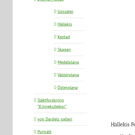
Gössäter
Hällekis
Kestad
Skagen
Medelplana
Västerplana
Österplana
Släktforskning
”Kinnekullebor”
von Dardels galleri
Hällekis F
Porträtt