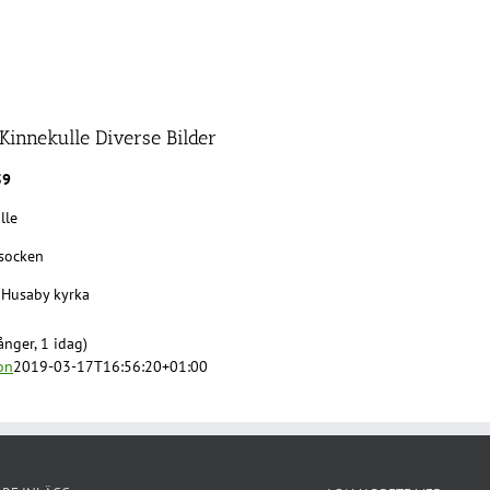
Kinnekulle Diverse Bilder
59
lle
socken
 Husaby kyrka
nger, 1 idag)
on
2019-03-17T16:56:20+01:00