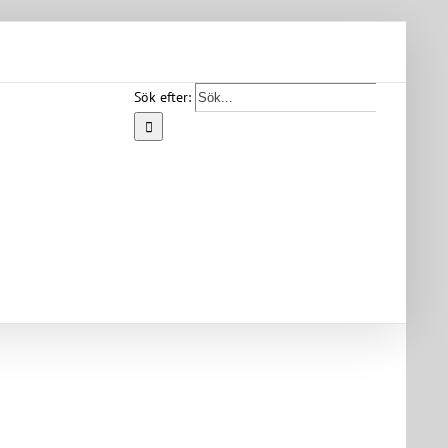
Sök efter:
Start
Vår
bygd
Bygdearkiv
Om
föreningen
Medlemskap
Kontakt