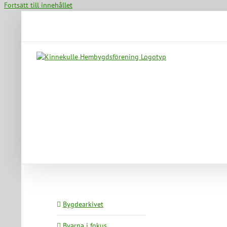
Fortsätt till innehållet
Bygdearkivet
Byarna i fokus