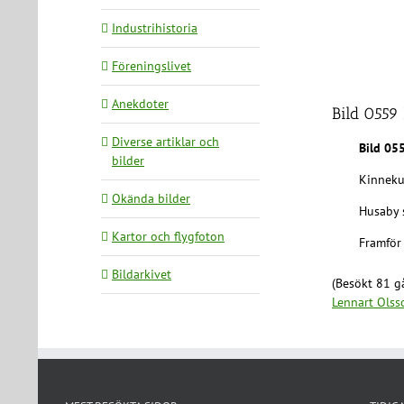
Industrihistoria
Föreningslivet
Anekdoter
Bild 0559 
Diverse artiklar och
Bild 05
bilder
Kinneku
Okända bilder
Husaby 
Kartor och flygfoton
Framför
Bildarkivet
(Besökt 81 gå
Lennart Olss