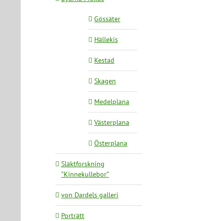
Gössäter
Hällekis
Kestad
Skagen
Medelplana
Västerplana
Österplana
Släktforskning
”Kinnekullebor”
von Dardels galleri
Porträtt