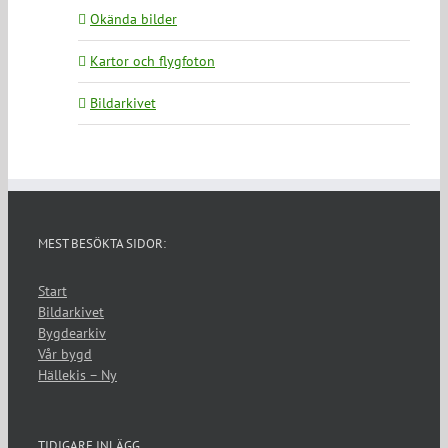
Okända bilder
Kartor och flygfoton
Bildarkivet
MEST BESÖKTA SIDOR:
Start
Bildarkivet
Bygdearkiv
Vår bygd
Hällekis – Ny
TIDIGARE INLÄGG