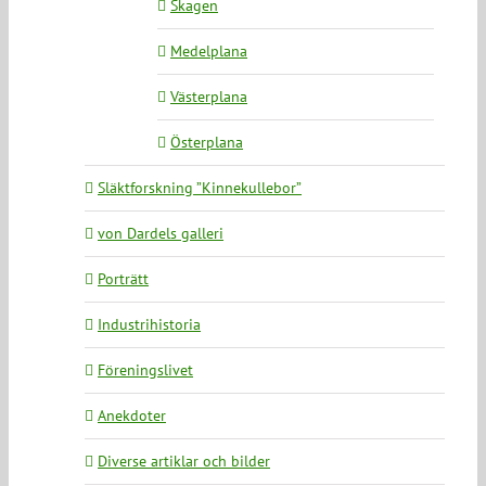
Skagen
Medelplana
Västerplana
Österplana
Släktforskning ”Kinnekullebor”
von Dardels galleri
Porträtt
Industrihistoria
Föreningslivet
Anekdoter
Diverse artiklar och bilder