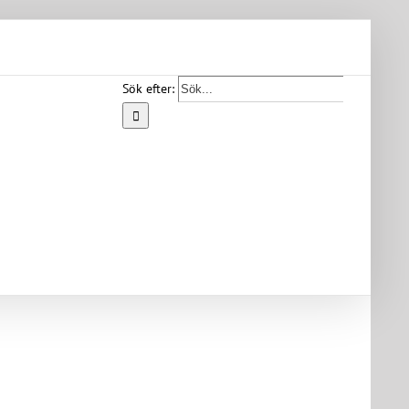
Sök efter:
Start
Vår
bygd
Bygdearkiv
Om
föreningen
Medlemskap
Kontakt