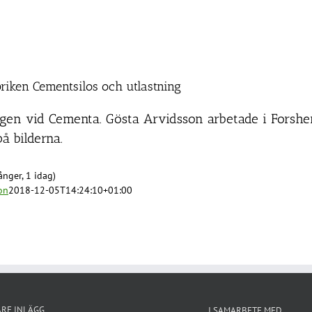
riken Cementsilos och utlastning
ägen vid Cementa. Gösta Arvidsson arbetade i Forsh
å bilderna.
nger, 1 idag)
on
2018-12-05T14:24:10+01:00
ARE INLÄGG
I SAMARBETE MED