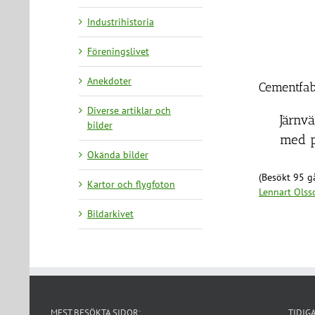
Industrihistoria
Föreningslivet
Anekdoter
Cementfab
Diverse artiklar och
Järnv
bilder
med p
Okända bilder
(Besökt 95 gå
Kartor och flygfoton
Lennart Olss
Bildarkivet
MEST BESÖKTA SIDOR:
TIDIG