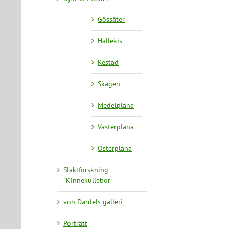
Gössäter
Hällekis
Kestad
Skagen
Medelplana
Västerplana
Österplana
Släktforskning
”Kinnekullebor”
von Dardels galleri
Porträtt