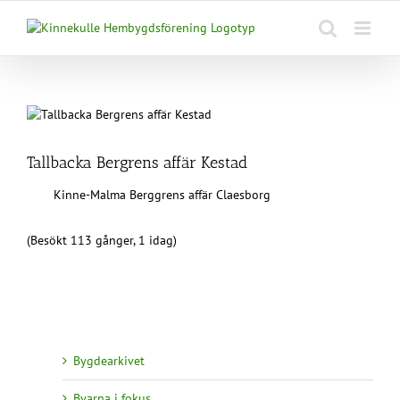
Fortsätt
till
innehållet
Tallbacka Bergrens affär Kestad
Kinne-Malma Berggrens affär Claesborg
(Besökt 113 gånger, 1 idag)
Bygdearkivet
Byarna i fokus