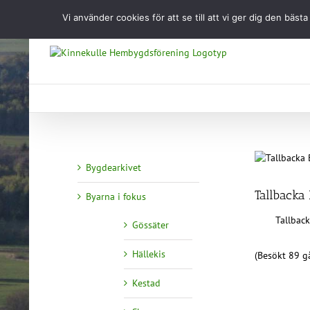
Fortsätt
Vi använder cookies för att se till att vi ger dig den b
till
innehållet
Bygdearkivet
Tallbacka 
Byarna i fokus
Tallback
Gössäter
Hällekis
(Besökt 89 gå
Kestad