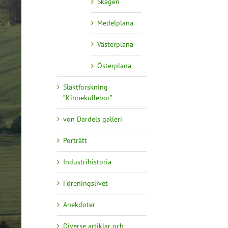
Skagen
Medelplana
Västerplana
Österplana
Släktforskning
”Kinnekullebor”
von Dardels galleri
Porträtt
Industrihistoria
Föreningslivet
Anekdoter
Diverse artiklar och