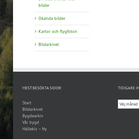
bilder
Okända bilder
Kartor och flygfoton
Bildarkivet
MEST BESÖKTA SIDOR:
TIDIGARE I
Tidigare
Start
inlägg
Bildarkivet
Bygdearkiv
Vår bygd
Hällekis – Ny