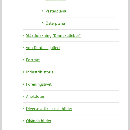
Västerplana
Österplana
Släktforskning ”Kinnekullebor”
von Dardels galleri
Porträtt
Industrihistoria
Föreningslivet
Anekdoter
Diverse artiklar och bilder
Okända bilder