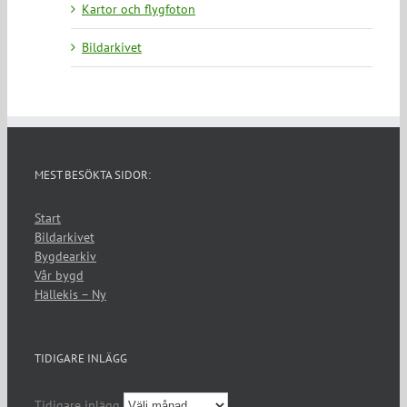
Kartor och flygfoton
Bildarkivet
MEST BESÖKTA SIDOR:
Start
Bildarkivet
Bygdearkiv
Vår bygd
Hällekis – Ny
TIDIGARE INLÄGG
Tidigare inlägg