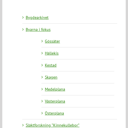
Bygdearkivet
Byarna i fokus
Gössäter
Hällekis
Kestad
Skagen
Medelplana
Västerplana
Österplana
Släktforskning ”Kinnekullebor”