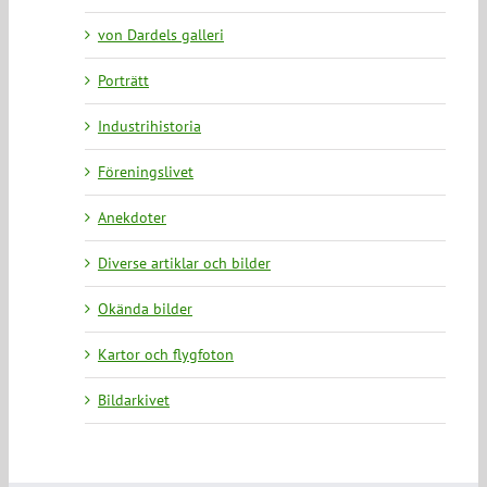
von Dardels galleri
Porträtt
Industrihistoria
Föreningslivet
Anekdoter
Diverse artiklar och bilder
Okända bilder
Kartor och flygfoton
Bildarkivet