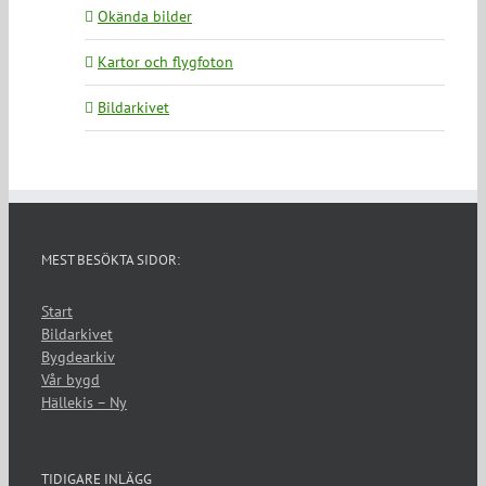
Okända bilder
Kartor och flygfoton
Bildarkivet
MEST BESÖKTA SIDOR:
Start
Bildarkivet
Bygdearkiv
Vår bygd
Hällekis – Ny
TIDIGARE INLÄGG