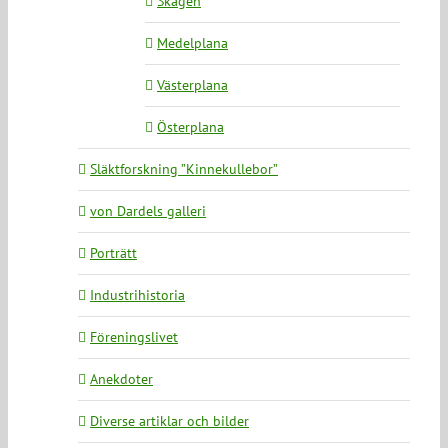
Skagen
Medelplana
Västerplana
Österplana
Släktforskning ”Kinnekullebor”
von Dardels galleri
Porträtt
Industrihistoria
Föreningslivet
Anekdoter
Diverse artiklar och bilder