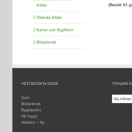
(Besökt 65 gå
bilder
Okända bilder
Kartor och flygfoton
Bildarkivet
MEST BESÖKTA SIDOR:
TIDIGARE I
Tidigare
Start
inlägg
Bildarkivet
Bygdearkiv
Vår bygd
Hällekis – Ny