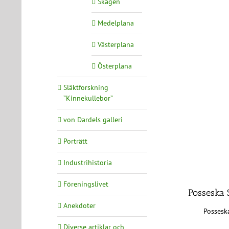
Skagen
Medelplana
Västerplana
Österplana
Släktforskning
”Kinnekullebor”
von Dardels galleri
Porträtt
Industrihistoria
Föreningslivet
Posseska 
Anekdoter
Possesk
Diverse artiklar och