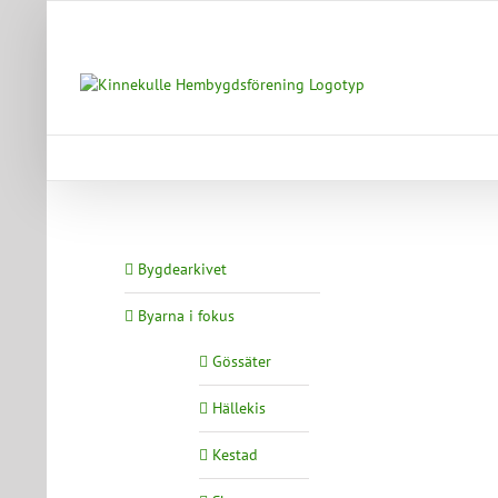
Fortsätt
till
innehållet
Bygdearkivet
Byarna i fokus
Gössäter
Hällekis
Kestad