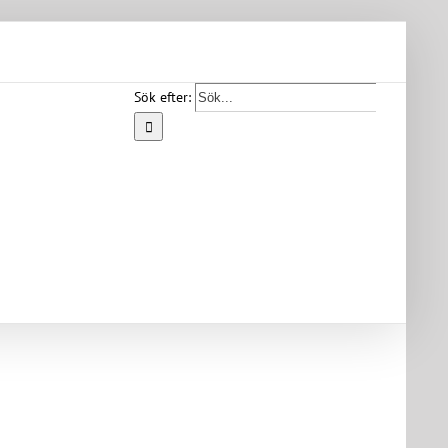
Sök efter:
Start
Vår
bygd
Bygdearkiv
Om
föreningen
Medlemskap
Kontakt