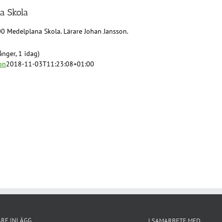
a Skola
00 Medelplana Skola. Lärare Johan Jansson.
nger, 1 idag)
on
2018-11-03T11:23:08+01:00
ARE INLÄGG
I SAMARBETE MED