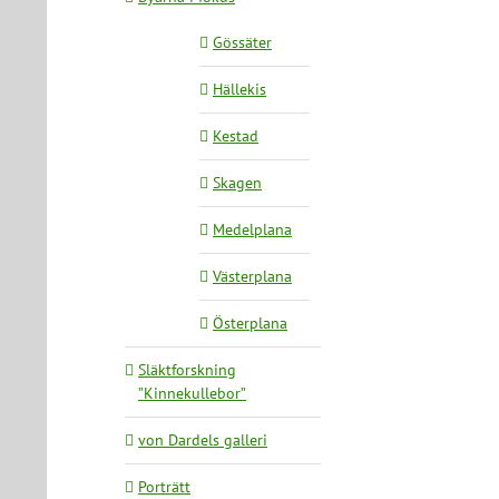
Gössäter
Hällekis
Kestad
Skagen
Medelplana
Västerplana
Österplana
Släktforskning
”Kinnekullebor”
von Dardels galleri
Porträtt