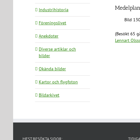
Medelplan
Industrihistoria
Bild 13
Föreningslivet
(Besökt 65 gå
Anekdoter
Lennart Olss
Diverse artiklar och
bilder
Okända bilder
Kartor och flygfoton
Bildarkivet
MEST BESÖKTA SIDOR:
TIDIG