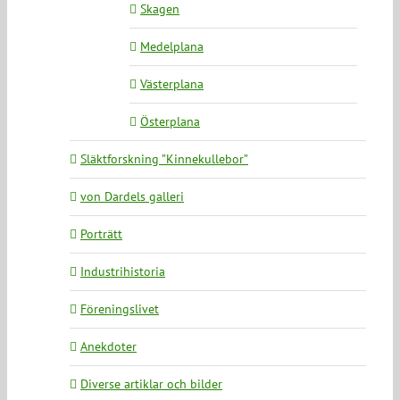
Skagen
Medelplana
Västerplana
Österplana
Släktforskning ”Kinnekullebor”
von Dardels galleri
Porträtt
Industrihistoria
Föreningslivet
Anekdoter
Diverse artiklar och bilder