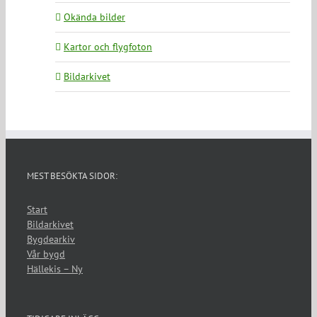
Okända bilder
Kartor och flygfoton
Bildarkivet
MEST BESÖKTA SIDOR:
Start
Bildarkivet
Bygdearkiv
Vår bygd
Hällekis – Ny