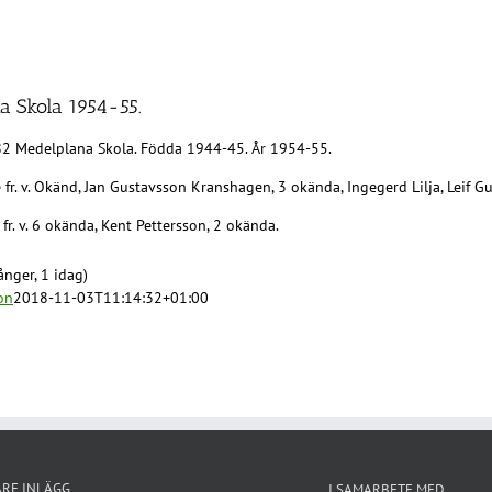
a Skola 1954-55.
82 Medelplana Skola. Födda 1944-45. År 1954-55.
 fr. v. Okänd, Jan Gustavsson Kranshagen, 3 okända, Ingegerd Lilja, Leif 
fr. v. 6 okända, Kent Pettersson, 2 okända.
nger, 1 idag)
on
2018-11-03T11:14:32+01:00
ARE INLÄGG
I SAMARBETE MED