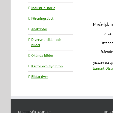
Industrihistoria
Föreningslivet
Medelplan
Anekdoter
Bild 24
Diverse artiklar och
Sittande
bilder
Stående 
Okända bilder
(Besökt 84 gå
Kartor och flygfoton
Lennart Olss
Bildarkivet
MEST BESÖKTA SIDOR:
TIDIG