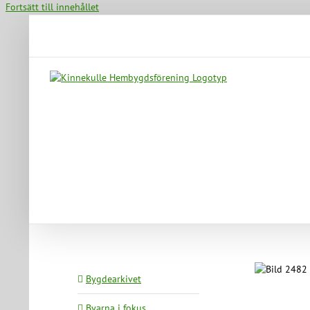
Fortsätt till innehållet
Bygdearkivet
Byarna i fokus