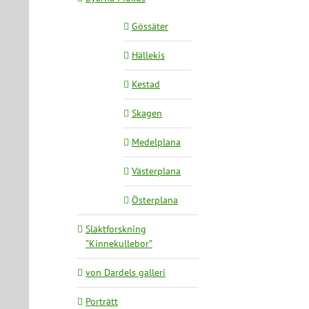
Gössäter
Hällekis
Kestad
Skagen
Medelplana
Västerplana
Österplana
Släktforskning
”Kinnekullebor”
von Dardels galleri
Porträtt