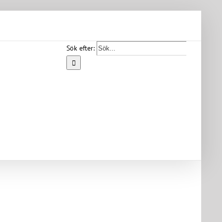
Sök efter:
Start
Vår
bygd
Bygdearkiv
Om
föreningen
Medlemskap
Kontakt