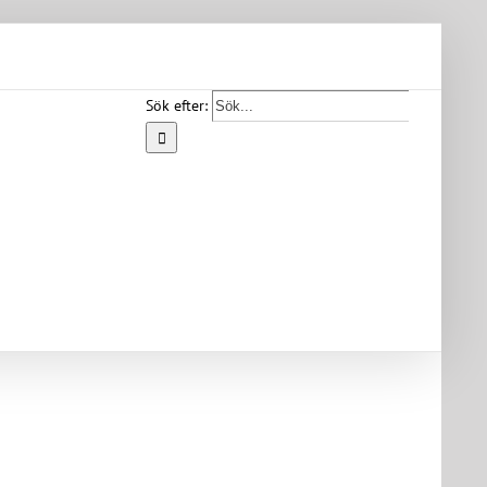
Sök efter:
Start
Vår
bygd
Bygdearkiv
Om
föreningen
Medlemskap
Kontakt