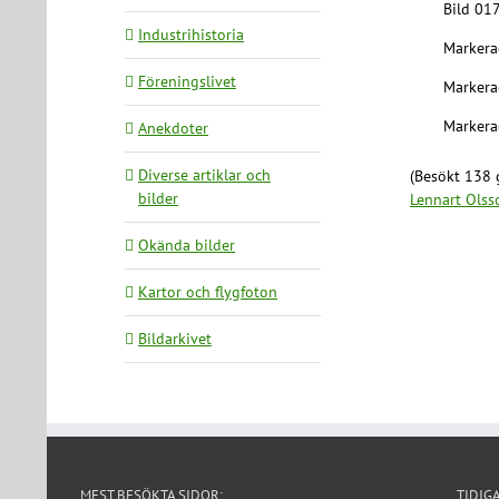
Bild 01
Industrihistoria
Markera
Föreningslivet
Markera
Markera
Anekdoter
Diverse artiklar och
(Besökt 138 
bilder
Lennart Olss
Okända bilder
Kartor och flygfoton
Bildarkivet
MEST BESÖKTA SIDOR:
TIDIG