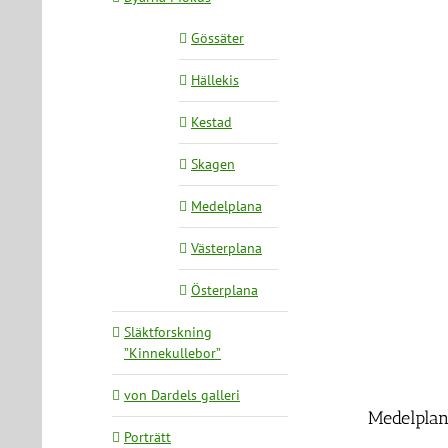
Gössäter
Hällekis
Kestad
Skagen
Medelplana
Västerplana
Österplana
Släktforskning
”Kinnekullebor”
von Dardels galleri
Medelplan
Porträtt