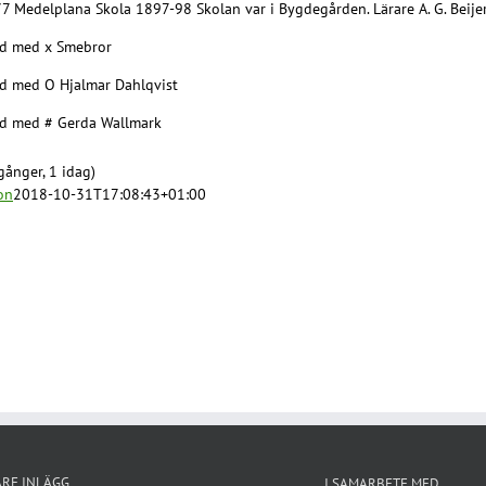
77 Medelplana Skola 1897-98 Skolan var i Bygdegården. Lärare A. G. Beij
d med x Smebror
d med O Hjalmar Dahlqvist
d med # Gerda Wallmark
gånger, 1 idag)
on
2018-10-31T17:08:43+01:00
ARE INLÄGG
I SAMARBETE MED