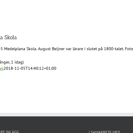
a Skola
5 Medelplana Skola. August Beijner var lärare i slutet på 1800-talet. Fot
nger, 1 idag)
on
2018-11-05T14:40:12+01:00
ARE INLÄGG
I SAMARBETE MED