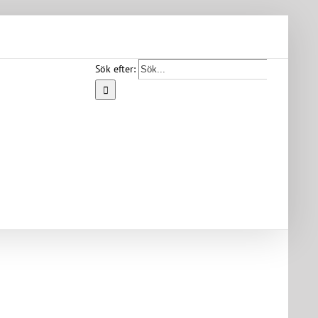
Sök efter:
Start
Vår
bygd
Bygdearkiv
Om
föreningen
Medlemskap
Kontakt