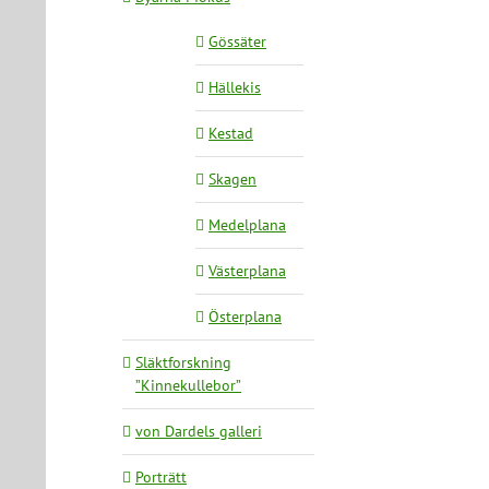
Gössäter
Hällekis
Kestad
Skagen
Medelplana
Västerplana
Österplana
Släktforskning
”Kinnekullebor”
von Dardels galleri
Porträtt