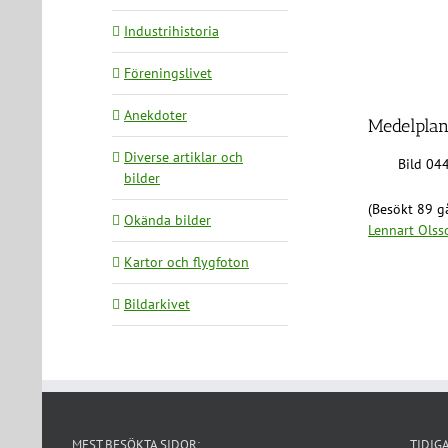
Industrihistoria
Föreningslivet
Anekdoter
Medelplan
Diverse artiklar och
Bild 044
bilder
(Besökt 89 gå
Okända bilder
Lennart Olss
Kartor och flygfoton
Bildarkivet
MEST BESÖKTA SIDOR:
TIDIG