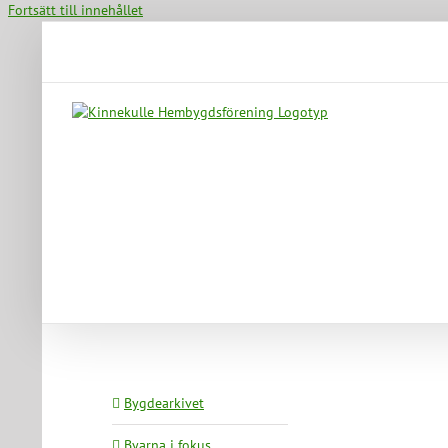
Fortsätt till innehållet
Bygdearkivet
Byarna i fokus