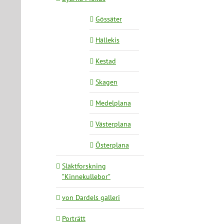
Gössäter
Hällekis
Kestad
Skagen
Medelplana
Västerplana
Österplana
Släktforskning
”Kinnekullebor”
von Dardels galleri
Porträtt