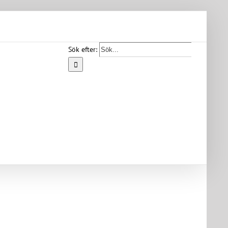
Sök efter:
Start
Vår
bygd
Bygdearkiv
Om
föreningen
Medlemskap
Kontakt