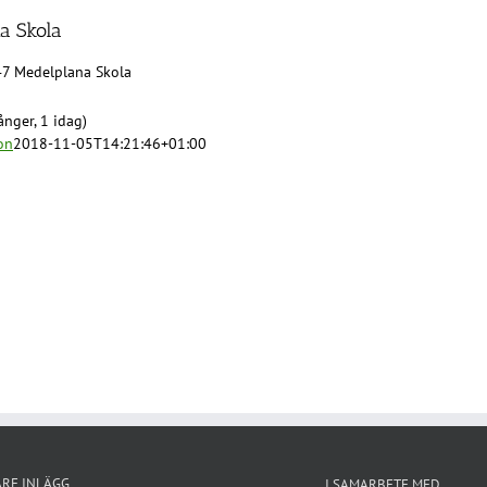
a Skola
47 Medelplana Skola
nger, 1 idag)
on
2018-11-05T14:21:46+01:00
ARE INLÄGG
I SAMARBETE MED