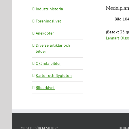
Medelplan
Industrihistoria
Bild 10
Föreningslivet
(Besökt 33 gå
Anekdoter
Lennart Olss
Diverse artiklar och
bilder
Okända bilder
Kartor och flygfoton
Bildarkivet
MEST BESÖKTA SIDOR:
TIDIG