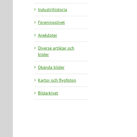
Industrihistoria
Föreningslivet
Anekdoter
Diverse artiklar och
bilder
Okända bilder
Kartor och flygfoton
Bildarkivet