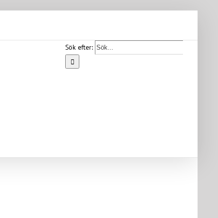
Sök efter:
Start
Vår
bygd
Bygdearkiv
Om
föreningen
Medlemskap
Kontakt