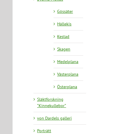
Gössäter
Hällekis
Kestad
Skagen
Medelplana
Västerplana
Österplana
Släktforskning
”Kinnekullebor”
von Dardels galleri
Porträtt