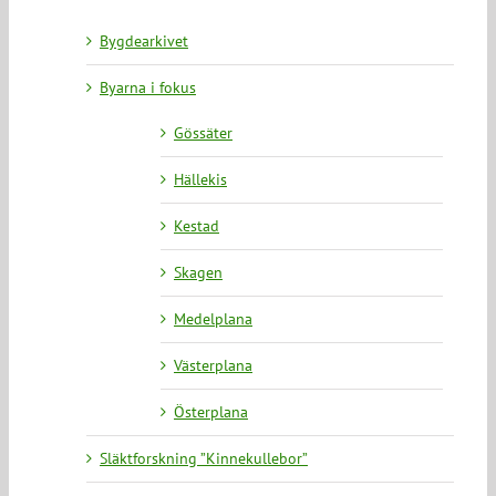
Bygdearkivet
Byarna i fokus
Gössäter
Hällekis
Kestad
Skagen
Medelplana
Västerplana
Österplana
Släktforskning ”Kinnekullebor”