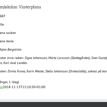
måskolan Västerplana
607
lle
lana socken
lana skola
ajna Bergström
nster övre raden:
Signe Johansson, Märta Larssson (Skattegården), Sven Gustaf
n, Karl Axel Landen
.
aden:
Elvina Krona, Karin Wester, Stella Johansson (Drakaslätta), saknas på ko
nger, 1 idag)
on
2018-11-13T15:10:30+01:00