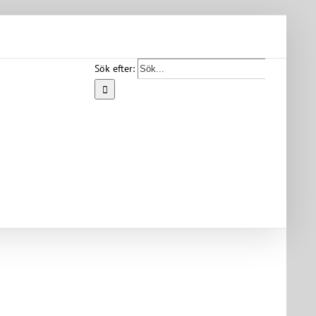
Sök efter:
Start
Vår
bygd
Bygdearkiv
Om
föreningen
Medlemskap
Kontakt