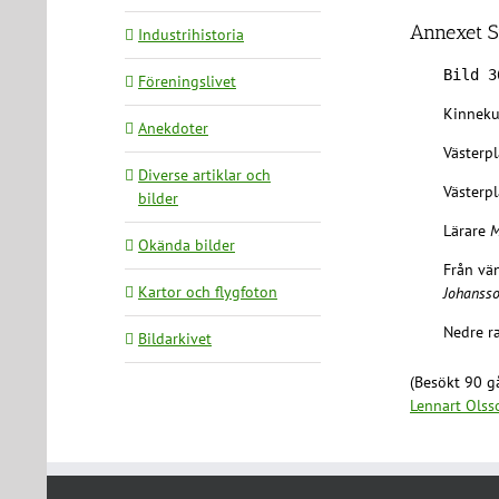
Annexet S
Industrihistoria
Bild 3
Föreningslivet
Kinneku
Anekdoter
Västerp
Diverse artiklar och
Västerp
bilder
Lärare
M
Okända bilder
Från vä
Kartor och flygfoton
Johansso
Nedre r
Bildarkivet
(Besökt 90 gå
Lennart Olss