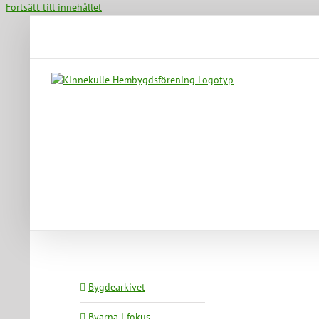
Fortsätt till innehållet
Bygdearkivet
Byarna i fokus