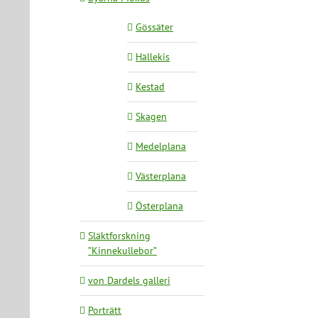
Gössäter
Hällekis
Kestad
Skagen
Medelplana
Västerplana
Österplana
Släktforskning
”Kinnekullebor”
von Dardels galleri
Porträtt