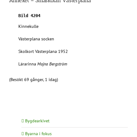
Annexet – Småskolan Västerplana
Bild 4204
Kinnekulle
Västerplana socken
Skolkort Västerplana 1952
Lärarinna
Majna Bergström
(Besökt 69 gånger, 1 idag)
Bygdearkivet
Byarna i fokus