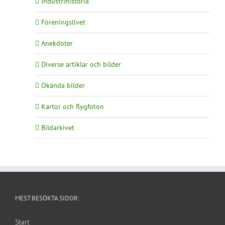
Industrihistoria
Föreningslivet
Anekdoter
Diverse artiklar och bilder
Okända bilder
Kartor och flygfoton
Bildarkivet
MEST BESÖKTA SIDOR:
Start