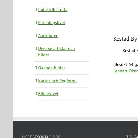
Industrihistoria
Föreningslivet
Anekdoter
Kestad By
Diverse artiklar och
Kestad 
bilder
(Besökt 64 gå
Okända bilder
Lennart Olss
Kartor och flygfoton
Bildarkivet
MEST BESÖKTA SIDOR:
TIDIG