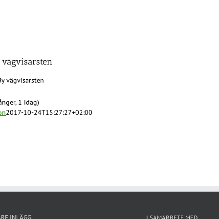
 vägvisarsten
By vägvisarsten
nger, 1 idag)
on
2017-10-24T15:27:27+02:00
ARE INLÄGG
I SAMARBETE MED