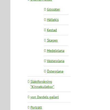
Gössäter
Hällekis
Kestad
Skagen
Medelplana
Västerplana
Österplana
Släktforskning
”Kinnekullebor”
von Dardels galleri
Porträtt