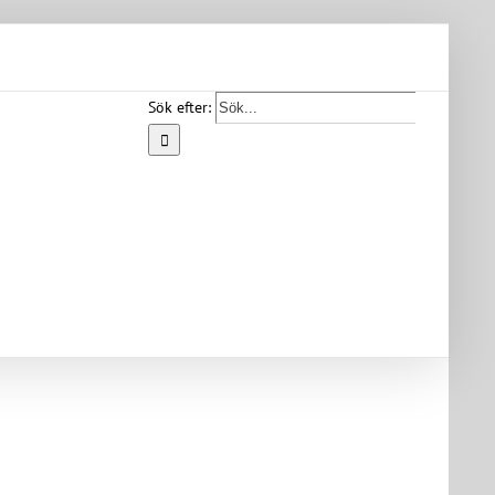
Sök efter:
Start
Vår
bygd
Bygdearkiv
Om
föreningen
Medlemskap
Kontakt