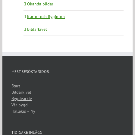
Okända bilder
Kartor och flygfoton
Bildarkivet
MEST BESÖKTA SIDOR:
Start
Bildarkivet
Bygdearkiv
Vår bygd
Hällekis – Ny
TIDIGARE INLÄGG