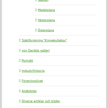
Medelplana
Västerplana
Österplana
Släktforskning ”Kinnekullebor”
von Dardels galleri
Porträtt
Industrihistoria
Föreningslivet
Anekdoter
Diverse artiklar och bilder