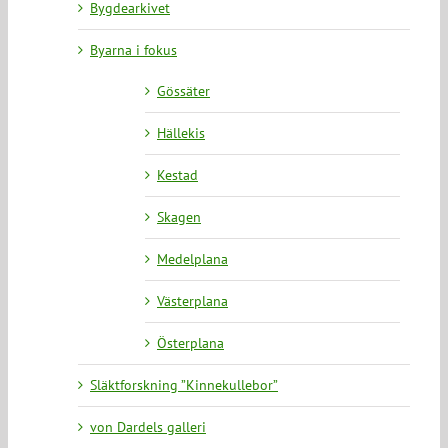
Bygdearkivet
Byarna i fokus
Gössäter
Hällekis
Kestad
Skagen
Medelplana
Västerplana
Österplana
Släktforskning ”Kinnekullebor”
von Dardels galleri