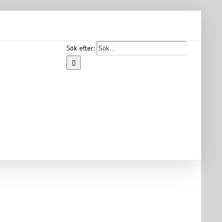
Sök efter:
Start
Vår
bygd
Bygdearkiv
Om
föreningen
Medlemskap
Kontakt