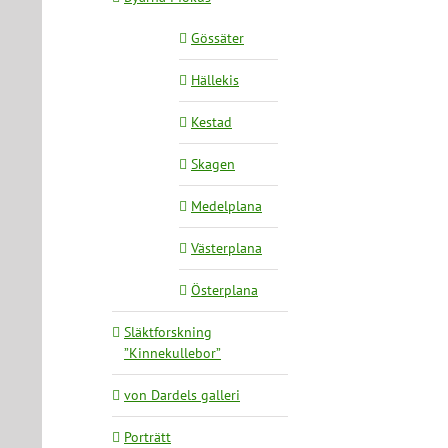
Gössäter
Hällekis
Kestad
Skagen
Medelplana
Västerplana
Österplana
Släktforskning
”Kinnekullebor”
von Dardels galleri
Porträtt