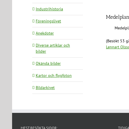
Industrihistoria
Medelplan
Föreningslivet
Medelpl
Anekdoter
(Besökt 53 gå
Diverse artiklar och
Lennart Olss
bilder
Okända bilder
Kartor och flygfoton
Bildarkivet
MEST BESÖKTA SIDOR:
TIDIG