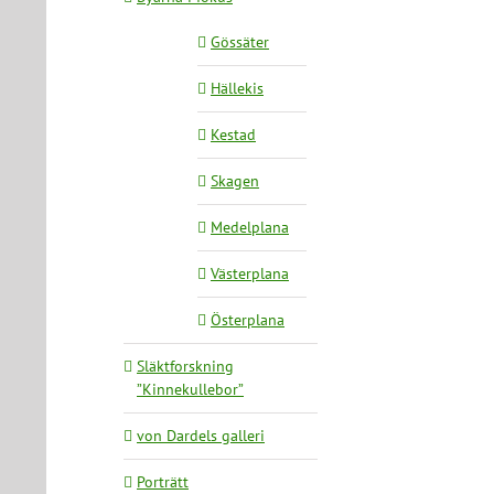
Gössäter
Hällekis
Kestad
Skagen
Medelplana
Västerplana
Österplana
Släktforskning
”Kinnekullebor”
von Dardels galleri
Porträtt