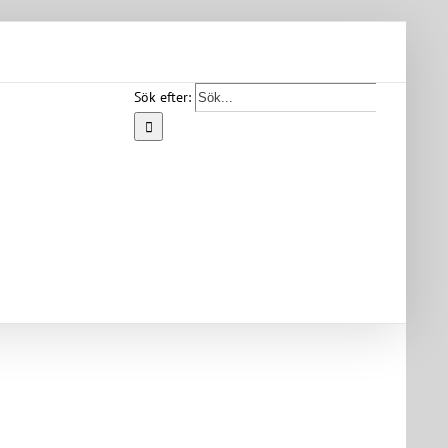
Sök efter:
Start
Vår
bygd
Bygdearkiv
Om
föreningen
Medlemskap
Kontakt