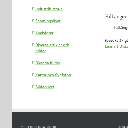
Industrihistoria
Falkängen
Föreningslivet
Falkäng
Anekdoter
(Besökt 37 gå
Diverse artiklar och
Lennart Olss
bilder
Okända bilder
Kartor och flygfoton
Bildarkivet
MEST BESÖKTA SIDOR:
TIDIG