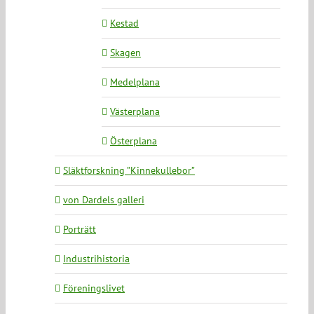
Kestad
Skagen
Medelplana
Västerplana
Österplana
Släktforskning ”Kinnekullebor”
von Dardels galleri
Porträtt
Industrihistoria
Föreningslivet