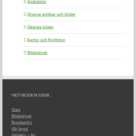
Anekdoter
Diverse artiklar och bilder
Okända bilder
Kartor och flygfoton
Bildarkivet
MEST BESÖKTA SIDOR:
Start
Bildarkivet
Bygdearkiv
Vår bygd
Hällekis – Ny