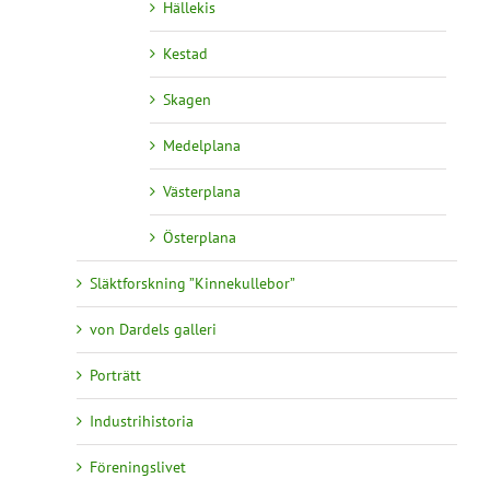
Hällekis
Kestad
Skagen
Medelplana
Västerplana
Österplana
Släktforskning ”Kinnekullebor”
von Dardels galleri
Porträtt
Industrihistoria
Föreningslivet