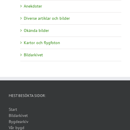
Anekdoter
Diverse artiklar och bilder
Okända bilder
Kartor och flygfoton
Bildarkivet
MEST BESÖKTA SIDOR:
Start
Bildarkivet
Bygdearkiv
Vår bygd