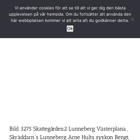
Fortsätt
Vi använder cookies för att se till att vi ger dig den bästa
till
upplevelsen på vår hemsida. Om du fortsätter att använda den
innehållet
här webbplatsen kommer vi att anta att du godkänner detta.
Ok
Bild 3275 Skattegården2 Lunneberg Västerplana ,
Skräddarn´s Lunneberg Arne Hults syskon Bengt,