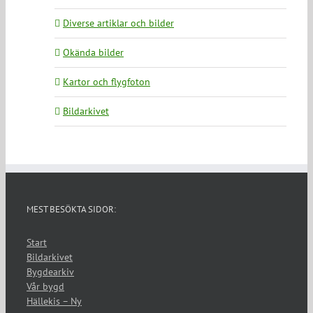
Diverse artiklar och bilder
Okända bilder
Kartor och flygfoton
Bildarkivet
MEST BESÖKTA SIDOR:
Start
Bildarkivet
Bygdearkiv
Vår bygd
Hällekis – Ny