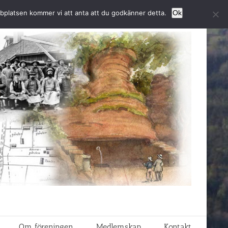
bbplatsen kommer vi att anta att du godkänner detta.
Ok
Om föreningen
Medlemskap
Kontakt