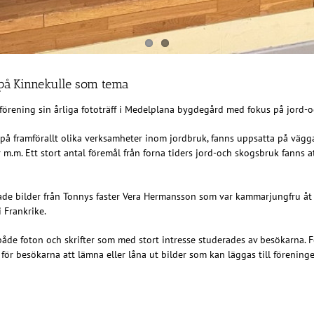
 på Kinnekulle som tema
ening sin årliga fototräff i Medelplana bygdegård med fokus på jord-o
på framförallt olika verksamheter inom jordbruk, fanns uppsatta på vägg
m.m. Ett stort antal föremål från forna tiders jord-och skogsbruk fanns a
ade bilder från Tonnys faster Vera Hermansson som var kammarjungfru åt
i Frankrike.
både foton och skrifter som med stort intresse studerades av besökarna. 
r besökarna att lämna eller låna ut bilder som kan läggas till föreninge