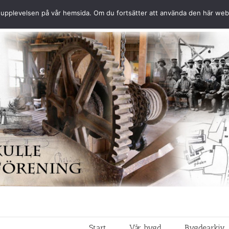
ästa upplevelsen på vår hemsida. Om du fortsätter att använda den här we
Start
Vår bygd
Bygdearkiv