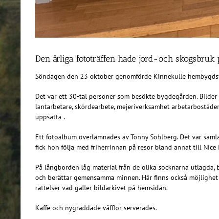
Den årliga fototräffen hade jord-och skogsbruk
Söndagen den 23 oktober genomförde Kinnekulle hembygdsför
Det var ett 30-tal personer som besökte bygdegården. Bilder 
lantarbetare, skördearbete, mejeriverksamhet arbetarbostäder 
uppsatta .
Ett fotoalbum överlämnades av Tonny Sohlberg. Det var saml
fick hon följa med friherrinnan på resor bland annat till Nice 
På långborden låg material från de olika socknarna utlagda, 
och berättar gemensamma minnen. Här finns också möjlighet fö
rättelser vad gäller bildarkivet på hemsidan.
Kaffe och nygräddade våfflor serverades.