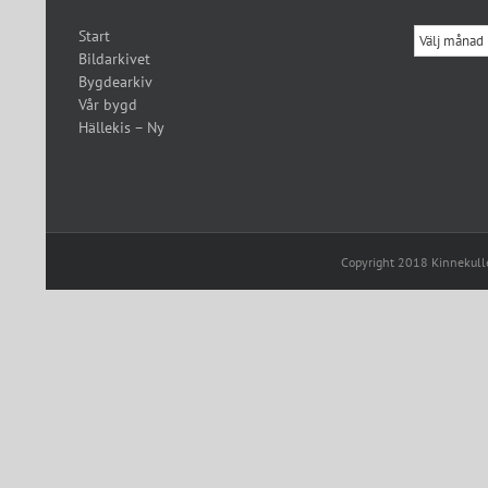
Tidigare
Start
inlägg
Bildarkivet
Bygdearkiv
Vår bygd
Hällekis – Ny
Copyright 2018 Kinnekul