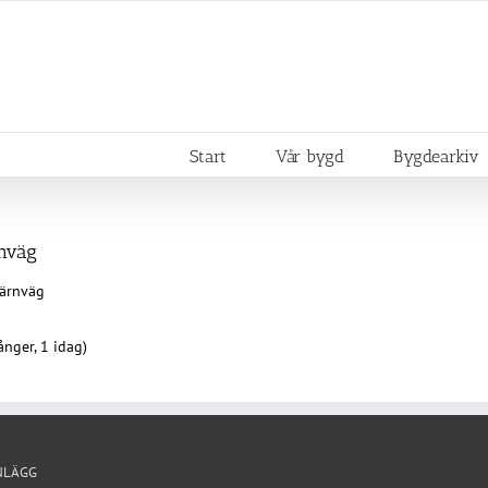
Start
Vår bygd
Bygdearkiv
rnväg
Järnväg
nger, 1 idag)
NLÄGG