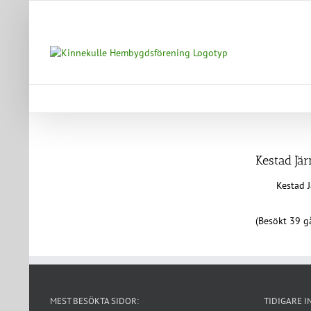
Fortsätt
till
innehållet
Kestad Jä
Kestad 
(Besökt 39 gå
MEST BESÖKTA SIDOR:
TIDIGARE I