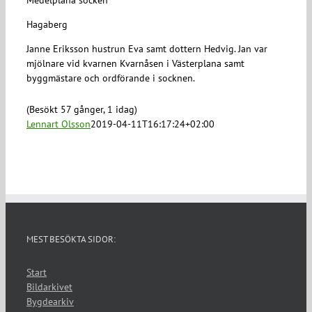
Medelplana socken
Hagaberg
Janne Eriksson hustrun Eva samt dottern Hedvig. Jan var
mjölnare vid kvarnen Kvarnåsen i Västerplana samt
byggmästare och ordförande i socknen.
(Besökt 57 gånger, 1 idag)
Lennart Olsson
2019-04-11T16:17:24+02:00
MEST BESÖKTA SIDOR:
Start
Bildarkivet
Bygdearkiv