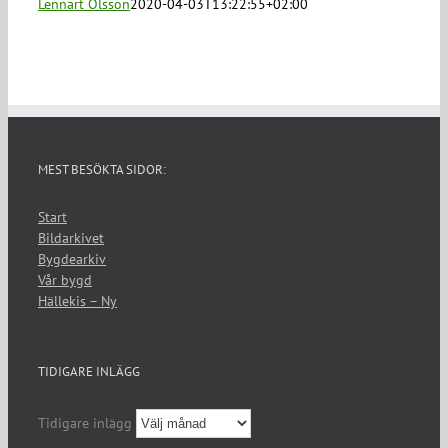
Lennart Olsson
2020-04-03T13:22:55+02:00
MEST BESÖKTA SIDOR:
Start
Bildarkivet
Bygdearkiv
Vår bygd
Hällekis – Ny
TIDIGARE INLÄGG
Tidigare inlägg